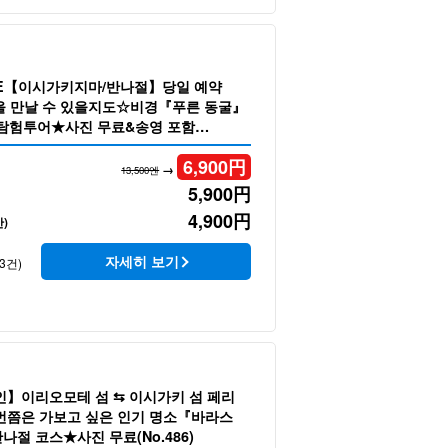
LE【이시가키지마/반나절】당일 예약
 만날 수 있을지도☆비경『푸른 동굴』
탐험투어★사진 무료&송영 포함
6,900
円
→
13,500엔
5,900
円
4,900
円
)
자세히 보기
3건)
인】이리오모테 섬 ⇆ 이시가키 섬 페리
번쯤은 가보고 싶은 인기 명소『바라스
절 코스★사진 무료(No.486)