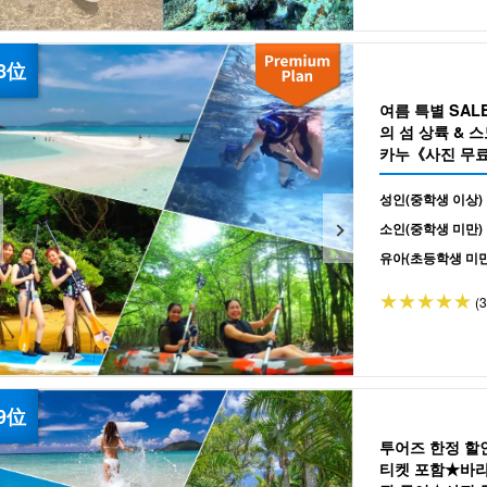
여름 특별 SAL
의 섬 상륙 & 
카누《사진 무료 
성인(중학생 이상)
소인(중학생 미만)
유아(초등학생 미만
(
투어즈 한정 할
티켓 포함★바라