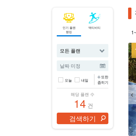
인기 플랜
액티비티
스팟에서
1
랭킹
검색하기
또한
오늘
내일
좁히기
해당 플랜 수
14
건