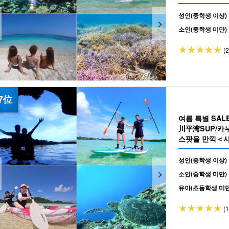
성인(중학생 이상)
소인(중학생 미만)
(
여름 특별 SA
川平湾SUP/카
스팟을 만끽＜사
ャンセル無料! (N
성인(중학생 이상)
소인(중학생 미만)
유아(초등학생 미만
(