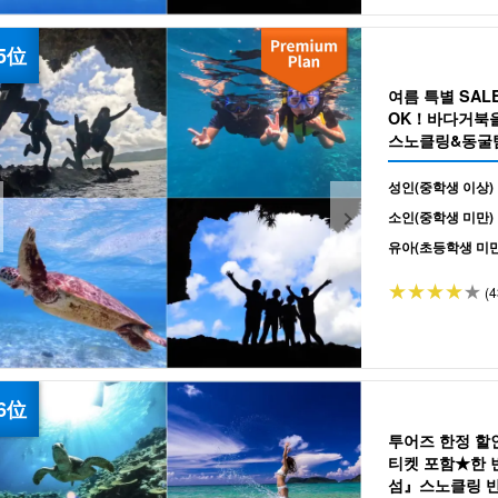
여름 특별 SA
OK！바다거북을
스노클링&동굴
(No.304)
성인(중학생 이상)
소인(중학생 미만)
유아(초등학생 미만
(4
투어즈 한정 할
티켓 포함★한 
섬』스노클링 반나