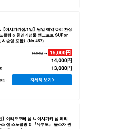
E【이시가키섬/1일】당일 예약 OK! 환상
스노클링 & 천연기념물 맹그로브 SUPor
& 송영 포함》(No.457)
15,000
円
→
29,000엔
14,000
円
13,000
円
)
자세히 보기
39건)
인】이리오모테 섬 ⇆ 이시가키 섬 페리
스 섬 스노클링 & 『유부도』 물소차 관