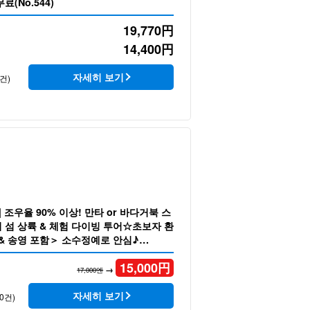
(No.544)
19,770
円
14,400
円
자세히 보기
건)
 조우율 90% 이상! 만타 or 바다거북 스
 섬 상륙 & 체험 다이빙 투어☆초보자 환
 & 송영 포함＞ 소수정예로 안심♪
15,000
円
→
17,000엔
자세히 보기
0건)