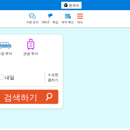
한국어
각종 문의
SALE・특집
예약 확인
메뉴
송영 투어
관광 투어
또한
내일
좁히기