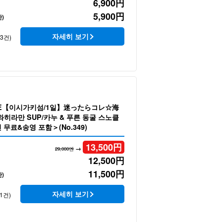
6,900
円
5,900
円
)
자세히 보기
43건)
LE【이시가키섬/1일】迷ったらコレ☆海
히라만 SUP/카누 & 푸른 동굴 스노클
무료&송영 포함＞(No.349)
13,500
円
→
29,000엔
12,500
円
11,500
円
)
자세히 보기
1건)