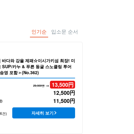
 투어
인기순
입소문 순서
] 바다와 강을 제패☆이시가키섬 최장! 미
SUP/카누 & 푸른 동굴 스노클링 투어
영 포함＞(No.362)
13,500
円
→
29,000엔
12,500
円
11,500
円
)
자세히 보기
46건)