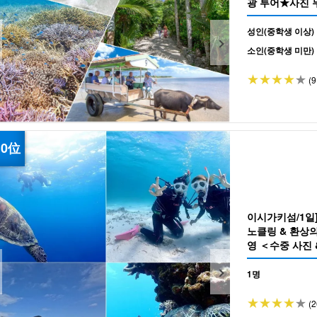
광 투어★사진 무료
성인(중학생 이상)
소인(중학생 미만)
(9
이시가키섬/1일]
노클링 & 환상의
영 ＜수중 사진
(No.525)
1명
(2