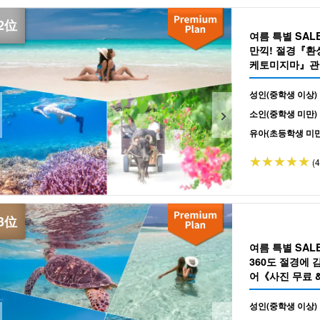
여름 특별 SA
만끽! 절경『
케토미지마』관광
성인(중학생 이상)
소인(중학생 미만)
유아(초등학생 미만
(
여름 특별 SA
360도 절경에 
어《사진 무료 &
성인(중학생 이상)