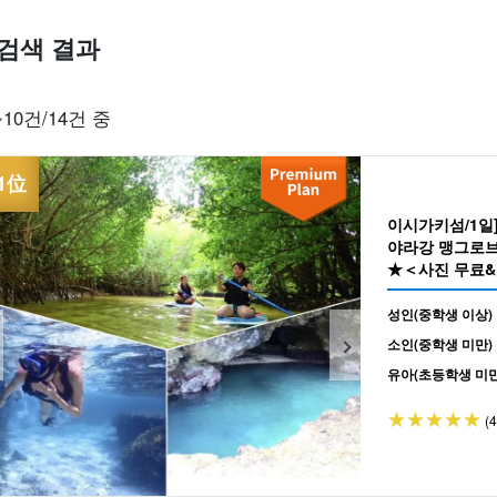
검색 결과
인기 조합으로 찾
당일 예약 OK
할인 혜택
프리미엄
송영 투어
관광
~10건/14건 중
기
플랜
세트 플랜
엄선된 플랜
이시가키섬/1일
야라강 맹그로브 
★＜사진 무료&송
성인(중학생 이상)
소인(중학생 미만)
유아(초등학생 미만
(