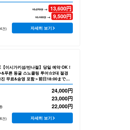
13,600
円
→
15,270엔
9,500
円
→
10,100엔
자세히 보기
24건)
LE【이시가키섬/반나절】당일 예약 OK！
누&푸른 동굴 스노클링 투어☆2대 절경
진 무료&송영 포함＞前日18:00までキ
o.405)
24,000
円
23,000
円
22,000
円
)
자세히 보기
16건)