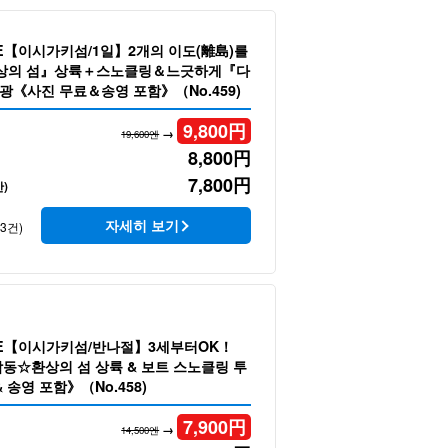
LE【이시가키섬/1일】2개의 이도(離島)를
환상의 섬』상륙＋스노클링＆느긋하게『다
《사진 무료＆송영 포함》（No.459)
9,800
円
→
19,600엔
8,800
円
7,800
円
)
자세히 보기
43건)
LE【이시가키섬/반나절】3세부터OK！
감동☆환상의 섬 상륙 & 보트 스노클링 투
 송영 포함》（No.458)
7,900
円
→
14,500엔