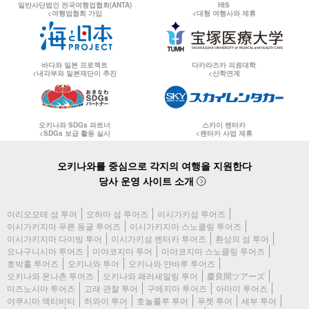
일반사단법인 전국여행업협회(ANTA)
HIS
<여행업협회 가입
<대형 여행사와 제휴
바다와 일본 프로젝트
다카라즈카 의료대학
<내각부와 일본재단이 추진
<산학연계
오키나와 SDGs 파트너
스카이 렌터카
<SDGs 보급 활동 실시
<렌터카 사업 제휴
오키나와를 중심으로 각지의 여행을 지원한다
당사 운영 사이트 소개
이리오모테 섬 투어
오하마 섬 투어즈
이시가키섬 투어즈
이시가키지마 푸른 동굴 투어즈
이시가키지마 스노클링 투어즈
이시가키지마 다이빙 투어
이시가키섬 렌터카 투어즈
환상의 섬 투어
요나구니시마 투어즈
미야코지마 투어
미야코지마 스노클링 투어즈
호박홀 투어즈
오키나와 투어
오키나와 얀바루 투어즈
오키나와 온나촌 투어즈
오키나와 패러세일링 투어
慶良間ツアーズ
미즈노시마 투어즈
고래 관찰 투어
구메지마 투어즈
아마미 투어즈
야쿠시마 액티비티
하와이 투어
호놀룰루 투어
푸켓 투어
세부 투어