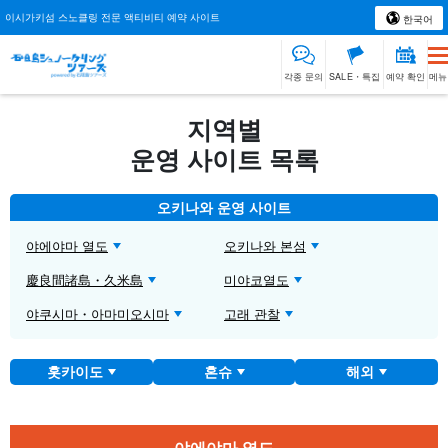
이시가키섬 스노클링 전문 액티비티 예약 사이트
한국어
각종 문의
SALE・특집
예약 확인
메뉴
지역별
운영 사이트 목록
오키나와 운영 사이트
야에야마 열도
오키나와 본섬
慶良間諸島・久米島
미야코열도
야쿠시마・아마미오시마
고래 관찰
홋카이도
혼슈
해외
야에야마 열도