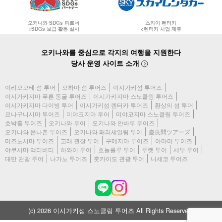
오키나와 SDGs 파트너
스카이 렌터카
<SDGs 보급 활동 실시
<렌터카 사업 제휴
오키나와를 중심으로 각지의 여행을 지원한다
당사 운영 사이트 소개
이리오모테 섬 투어
오하마 섬 투어즈
이시가키섬 투어즈
이시가키지마 푸른 동굴 투어즈
이시가키지마 스노클링 투어즈
이시가키지마 다이빙 투어
이시가키섬 렌터카 투어즈
환상의 섬 투어
요나구니시마 투어즈
미야코지마 투어
미야코지마 스노클링 투어즈
호박홀 투어즈
오키나와 투어
오키나와 얀바루 투어즈
오키나와 온나촌 투어즈
오키나와 패러세일링 투어
慶良間ツアーズ
미즈노시마 투어즈
고래 관찰 투어
구메지마 투어즈
아마미 투어즈
야쿠시마 액티비티
하와이 투어
호놀룰루 투어
푸켓 투어
세부 투어
대만 관광 투어
나가노 투어즈
홋카이도 관광 투어
니세코 투어즈
(c) 2026 이시가키섬 스노클링 투어즈 All Rights Reserved.