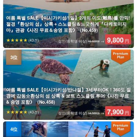
여름 특별 SALE【이시가키섬/1일】2개의 이도(離島)를 만끽!
절경『환상의 섬』상륙＋스노클링＆느긋하게『다케토미지
마』관광《사진 무료＆송영 포함》（No.459)
9,800
(43건)
円
성인(중학생 이상)
→
19,600엔
여름 특별 SALE【이시가키섬/반나절】3세부터OK！360도 절
경에 감동☆환상의 섬 상륙 & 보트 스노클링 투어《사진 무료
& 송영 포함》（No.458)
7,900
(43건)
円
성인(중학생 이상)
→
14,500엔