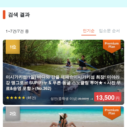
검색 결과
인기순
입소문 순서
1~7건/7건 중
이시가키섬/1일] 바다와 강을 제패☆이시가키섬 최장! 미야라
강 맹그로브 SUP/카누 & 푸른 동굴 스노클링 투어★＜사진 무
료&송영 포함＞(No.362)
13,500
(46건)
円
성인(중학생 이상)
→
29,000엔