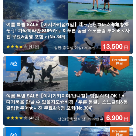
여름 특별 SALE【이시가키섬/1일】迷ったらコレ☆海亀を探
そう! 가와히라만 SUP/카누 & 푸른 동굴 스노클링 투어★＜사
진 무료&송영 포함＞(No.349)
13,500
(41건)
円
성인(중학생 이상)
→
29,000엔
여름 특별 SALE【이시가키지마/반나절】당일 예약 OK！바
다거북을 만날 수 있을지도☆비경『푸른 동굴』스노클링&동
굴탐험투어★사진 무료&송영 포함(No.304)
6,900
(43건)
円
성인(중학생 이상)
→
13,500엔