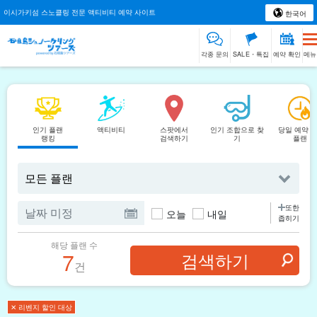
이시가키섬 스노클링 전문 액티비티 예약 사이트
한국어
각종 문의
SALE・특집
예약 확인
메뉴
인기 플랜
액티비티
스팟에서
인기 조합으로 찾
당일 예약 O
랭킹
검색하기
기
플랜
또한
오늘
내일
좁히기
해당 플랜 수
7
건
✕ 리벤지 할인 대상