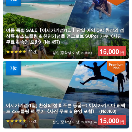
여름 특별 SALE【이시가키섬/1일】당일 예약 OK! 환상의 섬
상륙 & 스노클링 & 천연기념물 맹그로브 SUPor 카누《사진
무료 & 송영 포함》(No.457)
15,000
(39건)
円
성인(중학생 이상)
→
29,000엔
이시가키섬/1일] 환상의 섬 & 푸른 동굴로! 이시가키지마 퍼펙
트 스노클링 팩 투어《사진 무료 & 송영 포함》（No.460)
15,000
(27건)
円
성인(중학생 이상)
→
29,000엔